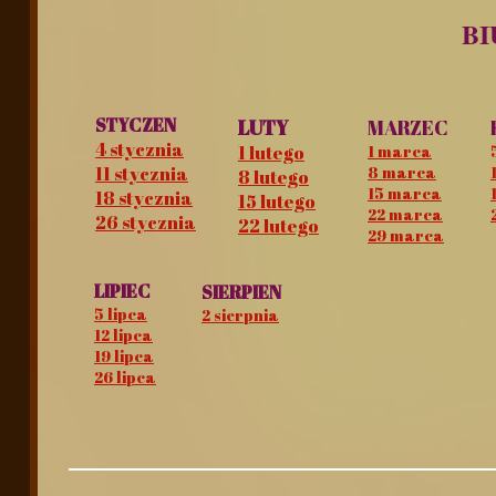
BI
STYCZEN
LUTY
MARZEC
​4 stycznia
1 lutego
1 marca
​11 stycznia
8 marca
8 lutego
15 marca
18 stycznia
15 lutego
22 marca
26 stycznia
22 lutego
29 marca
LIPIEC
SIERPIEN
5 lipca
2 sierpnia
12 lipca
19 lipca
26 lipca