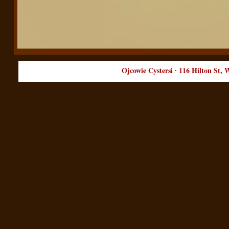
Ojcowie Cystersi ∙ 116 Hilton St, W