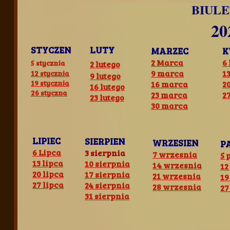
BIUL
20
STYCZEN
LUTY
MARZEC
K
2 Marca
6
5 stycznia
2 lutego
9 marca
1
12 stycznia
​9 lutego
19 stycznia
16 marca
2
16 lutego
26 styczna
23 marca
2
23 lutego
30 marca
LIPIEC
SIERPIEN
WRZESIEN
P
6 Lipca
3 sierpnia
7 wrzesnia
5 
13 lipca
10 sierpnia
14 wrzesnia
12
20 lipca
17 sierpnia
21 wrzesnia
19
27 lipca
24 sierpnia
28 wrzesnia
27
31 sierpnia